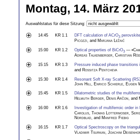
Montag, 14. März 20
Auswahlstatus für diese Sitzung:
14:45
KR 1.1
DFT calculation of ACrO
perovskite
3
Picozzi
, and
Marjana Ležaić
15:00
KR 1.2
Optical properties of BiCrO
— •
Cam
3
Adreas Talkenberger
,
Christian Rö
15:15
KR 1.3
Pressure induced phase transitions
and
Rossitza Pentcheva
15:30
KR 1.4
Resonant Soft X-ray Scattering (RS
John Hill
,
Enrico Schierle
,
Eugen 
15:45
KR 1.5
Dilatometric studies of the multiferr
Helmuth Berger
,
Denis Arčon
, and
16:00
KR 1.6
Investigation of multiferroic order in
Carolus
,
Thomas Lottermoser
,
Serg
Nordblad
, and
Manfred Fiebig
16:15
KR 1.7
Optical Spectroscopy on the triangu
Vladimir Tsurkan
,
Joachim Deisenho