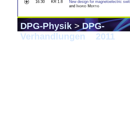
16:30
KR 1.8
New design for magnetoelectric switc
and
Ingrid Mertig
DPG-Physik
>
DPG-
Verhandlungen
>
2011
> D