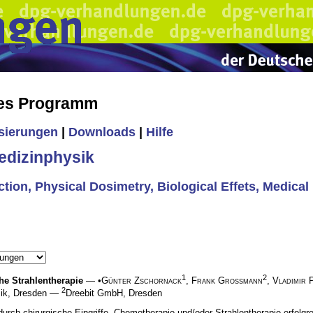
hes Programm
isierungen
|
Downloads
|
Hilfe
edizinphysik
tion, Physical Dosimetry, Biological Effets, Medical 
1
2
he Strahlentherapie
— •
Günter Zschornack
,
Frank Großmann
,
Vladimir 
2
sik, Dresden —
Dreebit GmbH, Dresden
ch chirurgische Eingriffe, Chemotherapie und/oder Strahlentherapie erfolgrei