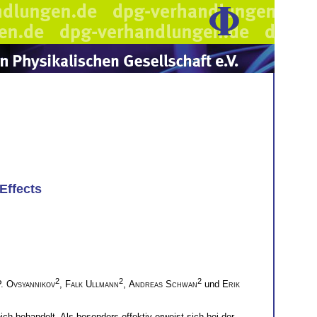
Effects
2
2
2
P. Ovsyannikov
,
Falk Ullmann
,
Andreas Schwan
und
Erik
ch behandelt. Als besonders effektiv erweist sich bei der