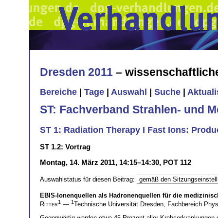
Dresden 2011
– wissenschaftlic
Bereiche
|
Tage
|
Auswahl
|
Suche
|
Aktual
ST: Fachverband Strahlen- und M
ST 1: Radiation Therapy I Fast Ions: Produc
ST 1.2: Vortrag
Montag, 14. März 2011, 14:15–14:30, POT 112
Auswahlstatus für diesen Beitrag:
EBIS-Ionenquellen als Hadronenquellen für die medizinisc
1
1
Ritter
—
Technische Universität Dresden, Fachbereich Phy
Gegenwärtig werden etwa 45 Prozent aller Krebserkrankungen dur