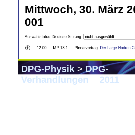
Mittwoch, 30. März 2
001
Auswahlstatus für diese Sitzung:
12:00
MP 13.1
Plenarvortrag:
Der Large Hadron Co
DPG-Physik
>
DPG-
Verhandlungen
>
2011
> K