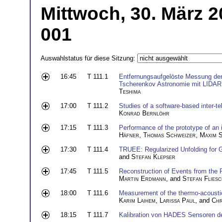
Mittwoch, 30. März 2
001
Auswahlstatus für diese Sitzung:
16:45
T 111.1
Entfernungsaufgelöste Messung der
Tscherenkov Astronomie mit LIDAR
Teshima
17:00
T 111.2
Studies of a software-based inter-t
Konrad Bernlöhr
17:15
T 111.3
Performance of the prototype of an
Häfner
,
Thomas Schweizer
,
Maxim 
17:30
T 111.4
TRUEE: Regularized Unfolding fo
and
Stefan Klepser
17:45
T 111.5
Reconstruction of Events from the
Martin Erdmann
, and
Stefan Flies
18:00
T 111.6
Measurement of the thermo-acoustic 
Karim Laihem
,
Larissa Paul
, and
Chr
18:15
T 111.7
Kalibration von HADES Sensoren de