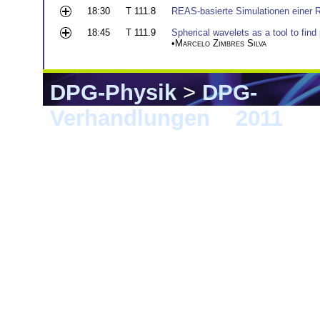
18:30
T 111.8
REAS-basierte Simulationen einer 
18:45
T 111.9
Spherical wavelets as a tool to find
•
Marcelo Zimbres Silva
DPG-Physik
>
DPG-
Verhandlungen
>
2011
> K