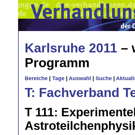
Karlsruhe 2011
– 
Programm
Bereiche
|
Tage
|
Auswahl
|
Suche
|
Aktual
T: Fachverband T
T 111: Experimente
Astroteilchenphysik