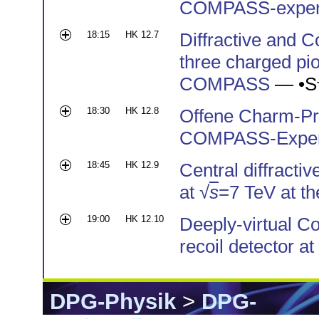
COMPASS-exper
18:15
HK 12.7
Diffractive and C
three charged pi
COMPASS
— •
S
18:30
HK 12.8
Offene Charm-Pr
COMPASS-Exper
18:45
HK 12.9
Central diffracti
at √
s
=7 TeV at t
19:00
HK 12.10
Deeply-virtual C
recoil detector
DPG-Physik
>
DPG-