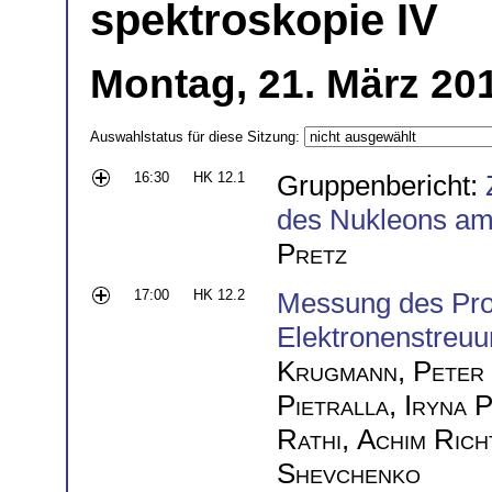
spektroskopie IV
Montag, 21. März 20
Auswahlstatus für diese Sitzung:
16:30
HK 12.1
Gruppenbericht:
des Nukleons a
Pretz
17:00
HK 12.2
Messung des Prot
Elektronenstreuu
Krugmann
,
Peter
Pietralla
,
Iryna 
Rathi
,
Achim Rich
Shevchenko