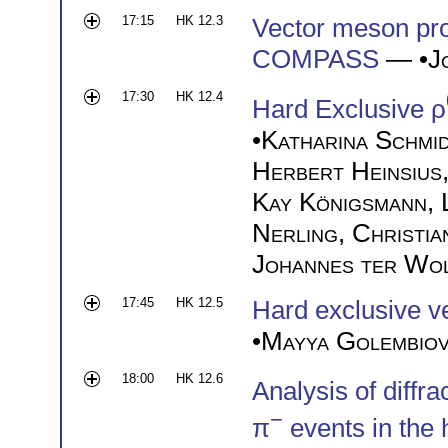
17:15
HK 12.3
Vector meson pro
COMPASS
— •
J
17:30
HK 12.4
Hard Exclusive ρ
•
Katharina Schmi
Herbert Heinsius
Kay Königsmann
,
Nerling
,
Christia
Johannes ter Wo
17:45
HK 12.5
Hard exclusive v
•
Mayya Golembiov
18:00
HK 12.6
Analysis of diffra
−
π
events in the 