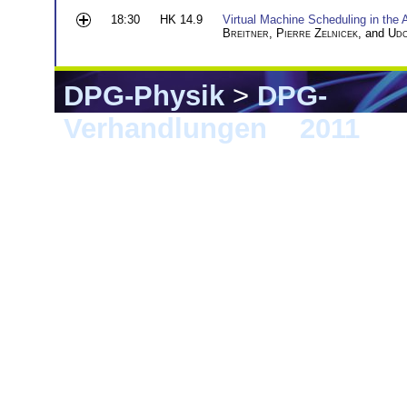
18:30
HK 14.9
Virtual Machine Scheduling in the
Breitner
,
Pierre Zelnicek
, and
Udo
DPG-Physik
>
DPG-
Verhandlungen
>
2011
> M