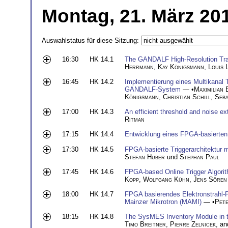
Montag, 21. März 20
Auswahlstatus für diese Sitzung:
16:30
HK 14.1
The GANDALF High-Resolution Tra
Herrmann
,
Kay Königsmann
,
Louis 
16:45
HK 14.2
Implementierung eines Multikanal 
GANDALF-System
— •
Maximilian 
Königsmann
,
Christian Schill
,
Seba
17:00
HK 14.3
An efficient threshold and noise ex
Ritman
17:15
HK 14.4
Entwicklung eines FPGA-basierten
17:30
HK 14.5
FPGA-basierte Triggerarchitektur m
Stefan Huber
und
Stephan Paul
17:45
HK 14.6
FPGA-based Online Trigger Algor
Kopp
,
Wolfgang Kühn
,
Jens Sören
18:00
HK 14.7
FPGA basierendes Elektronstrahl-Po
Mainzer Mikrotron (MAMI)
— •
Pet
18:15
HK 14.8
The SysMES Inventory Module in 
Timo Breitner
,
Pierre Zelnicek
, a