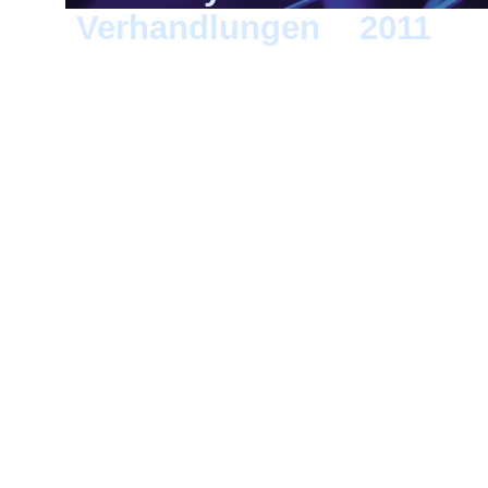
Verhandlungen
>
2011
> M