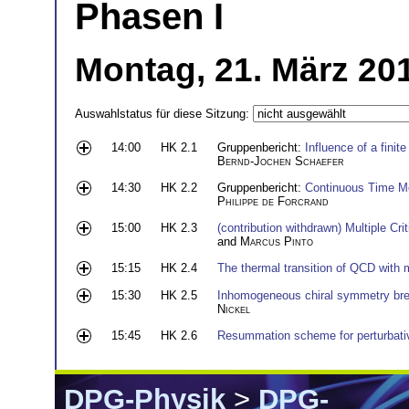
Phasen I
Montag, 21. März 20
Auswahlstatus für diese Sitzung:
14:00
HK 2.1
Gruppenbericht:
Influence of a fini
Bernd-Jochen Schaefer
14:30
HK 2.2
Gruppenbericht:
Continuous Time Mo
Philippe de Forcrand
15:00
HK 2.3
(contribution withdrawn) Multiple Cri
and
Marcus Pinto
15:15
HK 2.4
The thermal transition of QCD with 
15:30
HK 2.5
Inhomogeneous chiral symmetry br
Nickel
15:45
HK 2.6
Resummation scheme for perturbativ
DPG-Physik
>
DPG-