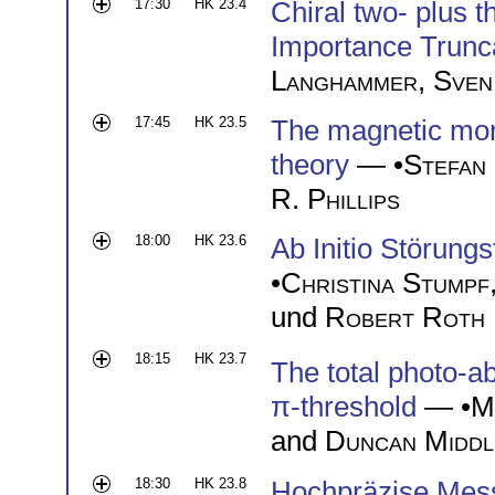
17:30
HK 23.4
Chiral two- plus t
Importance Trun
Langhammer
,
Sven
17:45
HK 23.5
The magnetic mome
theory
— •
Stefan 
R. Phillips
18:00
HK 23.6
Ab Initio Störung
•
Christina Stumpf
und
Robert Roth
18:15
HK 23.7
The total photo-a
π-threshold
— •
M
and
Duncan Middl
18:30
HK 23.8
Hochpräzise Mess