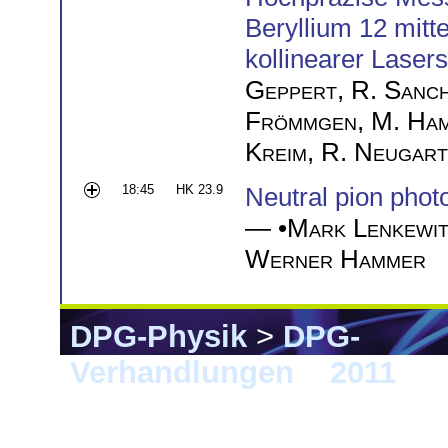
Beryllium 12 mitt
kollinearer Laser
Geppert
,
R. Sanc
Frömmgen
,
M. Ha
Kreim
,
R. Neugart
18:45
HK 23.9
Neutral pion phot
— •
Mark Lenkewit
Werner Hammer
DPG-Physik
>
DPG-
Verhandlungen
>
2011
> M