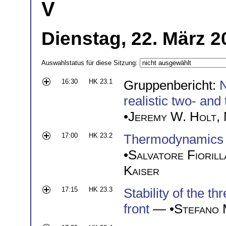
V
Dienstag, 22. März 2
Auswahlstatus für diese Sitzung:
16:30
HK 23.1
Gruppenbericht:
N
realistic two- and
•
Jeremy W. Holt
,
17:00
HK 23.2
Thermodynamics o
•
Salvatore Fiorill
Kaiser
17:15
HK 23.3
Stability of the t
front
— •
Stefano 