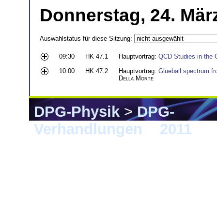
Donnerstag, 24. Mär
Auswahlstatus für diese Sitzung:
09:30
HK 47.1
Hauptvortrag:
QCD Studies in the
10:00
HK 47.2
Hauptvortrag:
Glueball spectrum fro
Della Morte
DPG-Physik
>
DPG-
Verhandlungen
>
2011
> M