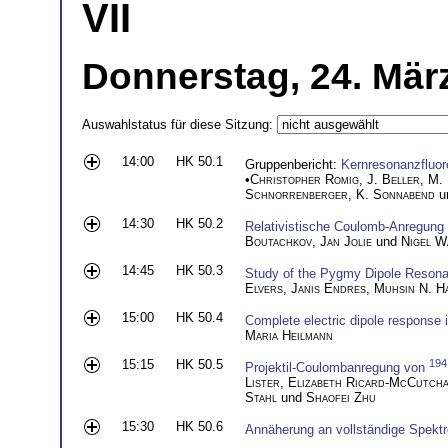
VII
Donnerstag, 24. März
Auswahlstatus für diese Sitzung:
14:00
HK 50.1
Gruppenbericht:
Kernresonanzfluo
•
Christopher Romig
,
J. Beller
,
M. 
Schnorrenberger
,
K. Sonnabend
u
14:30
HK 50.2
Relativistische Coulomb-Anregung
Boutachkov
,
Jan Jolie
und
Nigel W
14:45
HK 50.3
Study of the Pygmy Dipole Reson
Elvers
,
Janis Endres
,
Muhsin N. H
15:00
HK 50.4
Complete electric dipole response 
Maria Heilmann
15:15
HK 50.5
194
Projektil-Coulombanregung von
Lister
,
Elizabeth Ricard-McCutch
Stahl
und
Shaofei Zhu
15:30
HK 50.6
Annäherung an vollständige Spekt