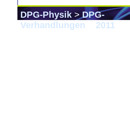
DPG-Physik
>
DPG-
Verhandlungen
>
2011
> M