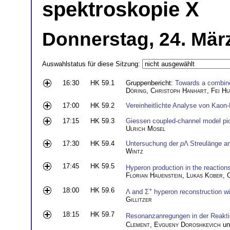
spektroskopie X
Donnerstag, 24. Mär
Auswahlstatus für diese Sitzung:
16:30
HK 59.1
Gruppenbericht:
Towards a combine
Döring
,
Christoph Hanhart
,
Fei H
17:00
HK 59.2
Vereinheitlichte Analyse von Kaon
17:15
HK 59.3
Giessen coupled-channel model pio
Ulrich Mosel
17:30
HK 59.4
Untersuchung der
p
Λ Streulänge 
Wintz
17:45
HK 59.5
Hyperon production in the reactio
Florian Hauenstein
,
Lukas Kober
,
C
18:00
HK 59.6
+
Λ and Σ
hyperon reconstruction w
Gillitzer
18:15
HK 59.7
Resonanzanregungen in der Reakt
Clement
,
Evgueny Doroshkevich
u