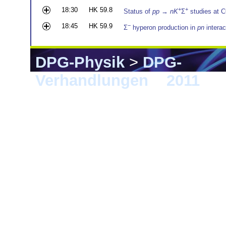
18:30
HK 59.8
+
+
Status of
pp
→
nK
Σ
studies at
18:45
HK 59.9
−
Σ
hyperon production in
pn
intera
DPG-Physik
>
DPG-
Verhandlungen
>
2011
> M