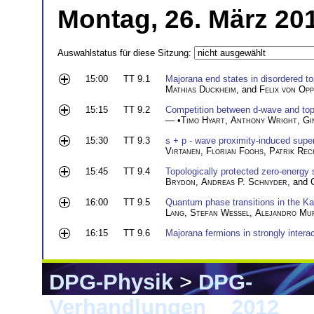
Montag, 26. März 201
Auswahlstatus für diese Sitzung:
15:00
TT 9.1
Majorana end states in disordered t
Mathias Duckheim
, and
Felix von Op
15:15
TT 9.2
Competition between d-wave and top
— •
Timo Hyart
,
Anthony Wright
,
Gi
15:30
TT 9.3
s + p - wave proximity-induced super
Virtanen
,
Florian Foohs
,
Patrik Rec
15:45
TT 9.4
Topologically protected zero-energy
Brydon
,
Andreas P. Schnyder
, and
16:00
TT 9.5
Quantum phase transitions in the K
Lang
,
Stefan Wessel
,
Alejandro Mu
16:15
TT 9.6
Majorana fermions in strongly interact
DPG-Physik
>
DPG-
Verhandlungen
>
2012
> B