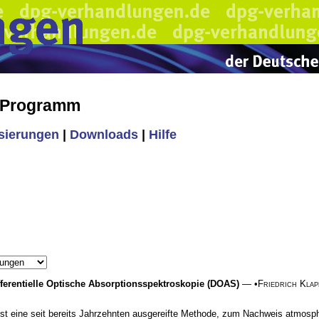
s Programm
isierungen
|
Downloads
|
Hilfe
ifferentielle Optische Absorptionsspektroskopie (DOAS)
— •
Friedrich Kla
ist eine seit bereits Jahrzehnten ausgereifte Methode, zum Nachweis atmosph