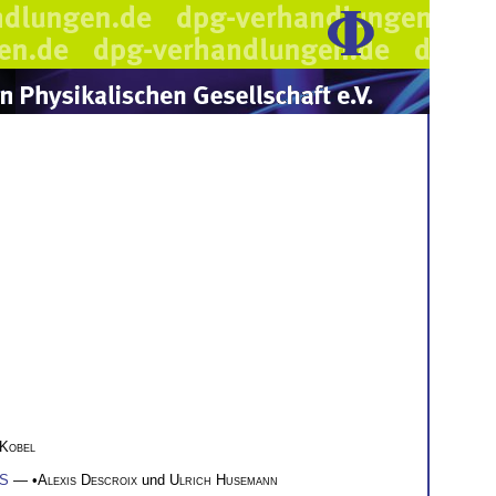
 Kobel
MS
— •
Alexis Descroix
und
Ulrich Husemann