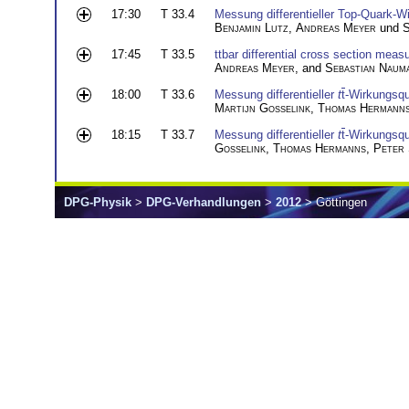
17:30
T 33.4
Messung differentieller Top-Quark-
Benjamin Lutz
,
Andreas Meyer
und
S
17:45
T 33.5
ttbar differential cross section mea
Andreas Meyer
, and
Sebastian Naum
18:00
T 33.6
Messung differentieller
t
t
-Wirkungsqu
Martijn Gosselink
,
Thomas Hermann
18:15
T 33.7
Messung differentieller
t
t
-Wirkungsqu
Gosselink
,
Thomas Hermanns
,
Peter 
DPG-Physik
>
DPG-Verhandlungen
>
2012
> Göttingen