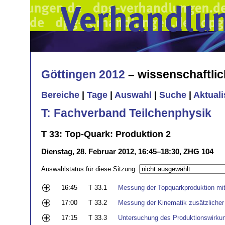
Göttingen 2012
– wissenschaftli
Bereiche
|
Tage
|
Auswahl
|
Suche
|
Aktual
T: Fachverband Teilchenphysik
T 33: Top-Quark: Produktion 2
Dienstag, 28. Februar 2012, 16:45–18:30, ZHG 104
Auswahlstatus für diese Sitzung:
16:45
T 33.1
Messung der Topquarkproduktion mit
17:00
T 33.2
Messung der Kinematik zusätzlicher 
17:15
T 33.3
Untersuchung des Produktionswirkun