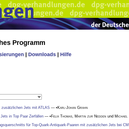
ches Programm
isierungen
|
Downloads
|
Hilfe
 zusätzlichen Jets mit ATLAS
— •
Karl-Johan Grahn
Jets in Top Paar Zerfällen
— •
Felix Thomas
,
Martin zur Nedden
und
Michael
gsquerschnitts für Top-Quark-Antiquark-Paaren mit zusätzlichen Jets bei C