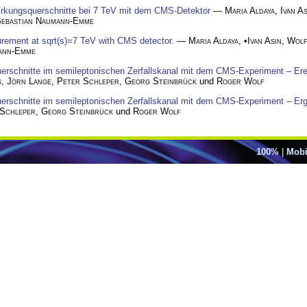
Wirkungsquerschnitte bei 7 TeV mit dem CMS-Detektor
—
Maria Aldaya
,
Ivan As
ebastian Naumann-Emme
surement at sqrt(s)=7 TeV with CMS detector.
—
Maria Aldaya
, •
Ivan Asin
,
Wolf
ann-Emme
erschnitte im semileptonischen Zerfallskanal mit dem CMS-Experiment – Erei
s
,
Jörn Lange
,
Peter Schleper
,
Georg Steinbrück
und
Roger Wolf
erschnitte im semileptonischen Zerfallskanal mit dem CMS-Experiment – Er
Schleper
,
Georg Steinbrück
und
Roger Wolf
100%
|
Mobi