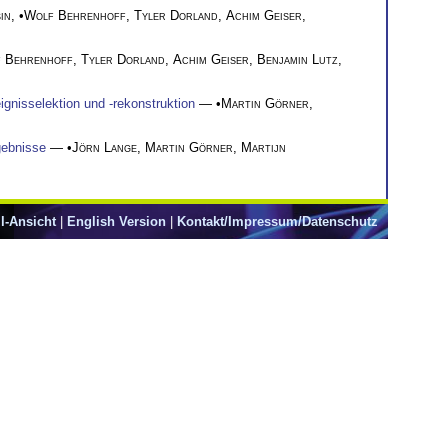
in
, •
Wolf Behrenhoff
,
Tyler Dorland
,
Achim Geiser
,
 Behrenhoff
,
Tyler Dorland
,
Achim Geiser
,
Benjamin Lutz
,
gnisselektion und -rekonstruktion
— •
Martin Görner
,
gebnisse
— •
Jörn Lange
,
Martin Görner
,
Martijn
l-Ansicht
|
English Version
|
Kontakt/Impressum/Datenschutz