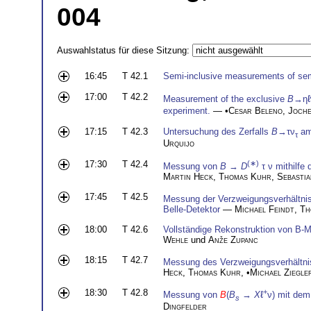
004
Auswahlstatus für diese Sitzung:
16:45
T 42.1
Semi-inclusive measurements of sem
17:00
T 42.2
Measurement of the exclusive
B
→ηℓ
experiment.
— •
Cesar Beleno
,
Joche
17:15
T 42.3
Untersuchung des Zerfalls
B
→τν
am
τ
Urquijo
17:30
T 42.4
(∗)
Messung von
B
→
D
τ ν mithilfe
Martin Heck
,
Thomas Kuhr
,
Sebasti
17:45
T 42.5
Messung der Verzweigungsverhältni
Belle-Detektor
—
Michael Feindt
,
Th
18:00
T 42.6
Vollständige Rekonstruktion von B-M
Wehle
und
Anže Zupanc
18:15
T 42.7
Messung des Verzweigungsverhältn
Heck
,
Thomas Kuhr
, •
Michael Ziegle
18:30
T 42.8
+
Messung von
B
(
B
→
X
ℓ
ν) mit dem
s
Dingfelder