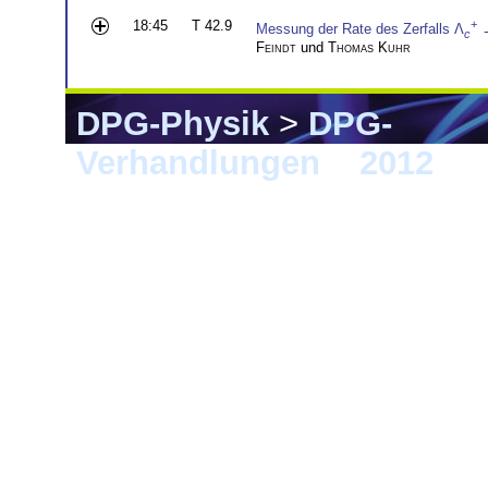
18:45
T 42.9
+
Messung der Rate des Zerfalls Λ
c
Feindt
und
Thomas Kuhr
DPG-Physik
>
DPG-
Verhandlungen
>
2012
> G