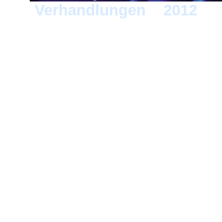
Verhandlungen
>
2012
> G