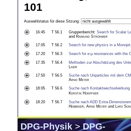
101
Auswahlstatus für diese Sitzung:
16:45
T 56.1
Gruppenbericht:
Search for Scalar L
and
Raimund Ströhmer
17:05
T 56.2
Search for new physics in a Monojet
17:20
T 56.3
Search for
e
-µ resonances with the 
17:35
T 56.4
Methoden zur Abschätzung des Unte
Laier
17:50
T 56.5
Suche nach Unparticles mit dem CM
Arnd Meyer
18:05
T 56.6
Suche nach Kontaktwechselwirkung 
Kerstin Hoepfner
18:20
T 56.7
Suche nach ADD Extra-Dimensionen
Hebbeker
,
Arnd Meyer
und
Lars Son
DPG-Physik
>
DPG-