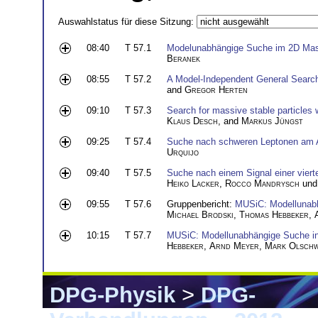
Auswahlstatus für diese Sitzung:
08:40
T 57.1
Modelunabhängige Suche im 2D Masse
Beranek
08:55
T 57.2
A Model-Independent General Searc
and
Gregor Herten
09:10
T 57.3
Search for massive stable particles
Klaus Desch
, and
Markus Jüngst
09:25
T 57.4
Suche nach schweren Leptonen am
Urquijo
09:40
T 57.5
Suche nach einem Signal einer vier
Heiko Lacker
,
Rocco Mandrysch
und
09:55
T 57.6
Gruppenbericht:
MUSiC: Modellunabh
Michael Brodski
,
Thomas Hebbeker
,
10:15
T 57.7
MUSiC: Modellunabhängige Suche i
Hebbeker
,
Arnd Meyer
,
Mark Olschw
DPG-Physik
>
DPG-