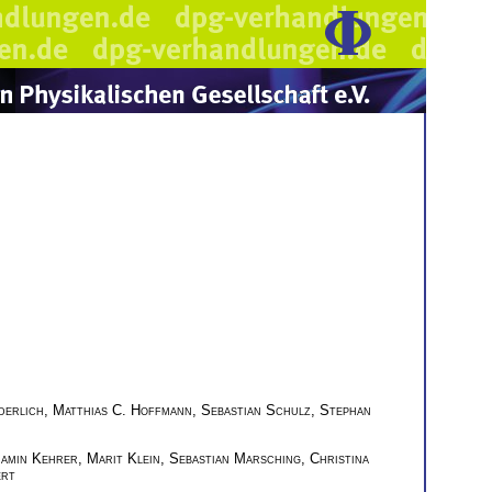
derlich
,
Matthias C. Hoffmann
,
Sebastian Schulz
,
Stephan
amin Kehrer
,
Marit Klein
,
Sebastian Marsching
,
Christina
ert