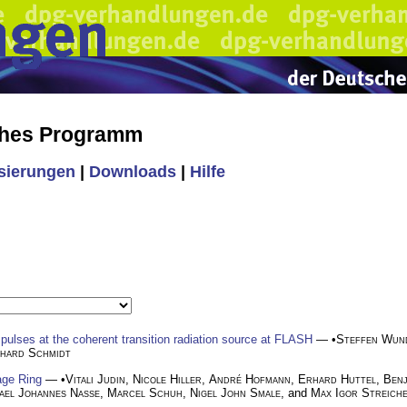
ches Programm
isierungen
|
Downloads
|
Hilfe
 pulses at the coherent transition radiation source at FLASH
— •
Steffen Wun
hard Schmidt
age Ring
— •
Vitali Judin
,
Nicole Hiller
,
André Hofmann
,
Erhard Huttel
,
Benj
ael Johannes Nasse
,
Marcel Schuh
,
Nigel John Smale
, and
Max Igor Streich