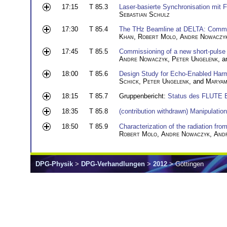
17:15
T 85.3
Laser-basierte Synchronisation mit 
Sebastian Schulz
17:30
T 85.4
The THz Beamline at DELTA: Commiss
Khan
,
Robert Molo
,
Andre Nowaczy
17:45
T 85.5
Commissioning of a new short-pulse f
Andre Nowaczyk
,
Peter Ungelenk
, 
18:00
T 85.6
Design Study for Echo-Enabled Har
Schick
,
Peter Ungelenk
, and
Maryam
18:15
T 85.7
Gruppenbericht:
Status des FLUTE 
18:35
T 85.8
(contribution withdrawn) Manipulatio
18:50
T 85.9
Characterization of the radiation fro
Robert Molo
,
Andre Nowaczyk
,
Andr
DPG-Physik
>
DPG-Verhandlungen
>
2012
> Göttingen