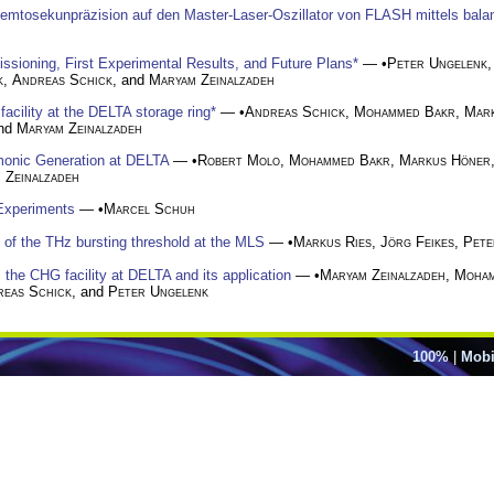
Femtosekunpräzision auf den Master-Laser-Oszillator von FLASH mittels balanc
ioning, First Experimental Results, and Future Plans*
— •
Peter Ungelenk
k
,
Andreas Schick
, and
Maryam Zeinalzadeh
acility at the DELTA storage ring*
— •
Andreas Schick
,
Mohammed Bakr
,
Mar
and
Maryam Zeinalzadeh
monic Generation at DELTA
— •
Robert Molo
,
Mohammed Bakr
,
Markus Höner
 Zeinalzadeh
Experiments
— •
Marcel Schuh
n of the THz bursting threshold at the MLS
— •
Markus Ries
,
Jörg Feikes
,
Pete
m the CHG facility at DELTA and its application
— •
Maryam Zeinalzadeh
,
Moham
eas Schick
, and
Peter Ungelenk
100%
|
Mobi