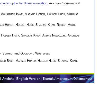
ierter optischer Kreuzkorrelation.
— •
Sven Schefer
und
,
Mohammed Bakr
,
Markus Höner
,
Holger Huck
,
Shaukat
kus Höner
,
Holger Huck
,
Shaukat Khan
,
Robert Molo
,
,
Holger Huck
,
Shaukat Khan
,
Andre Nowaczyk
,
Andreas
r Schmid
, and
Godehard Wüstefeld
med Bakr
,
Markus Höner
,
Holger Huck
,
Shaukat Khan
,
l-Ansicht
|
English Version
|
Kontakt/Impressum/Datenschutz