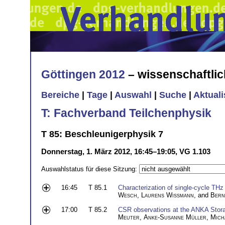
Göttingen 2012
– wissenschaftli
Bereiche
|
Tage
|
Auswahl
|
Suche
|
Aktual
T: Fachverband Teilchenphysik
T 85: Beschleunigerphysik 7
Donnerstag, 1. März 2012, 16:45–19:05, VG 1.103
Auswahlstatus für diese Sitzung:
16:45
T 85.1
Characterization of single-cycle THz
Wesch
,
Laurens Wißmann
, and
Bern
17:00
T 85.2
CSR observations at the ANKA Stor
Meuter
,
Anke-Susanne Müller
,
Mich