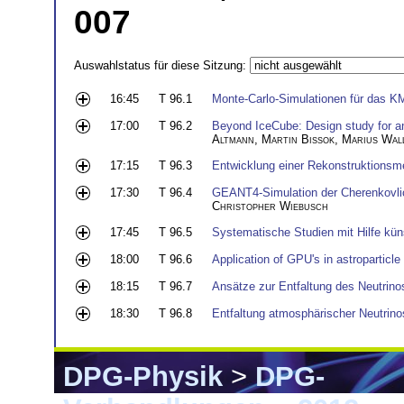
007
Auswahlstatus für diese Sitzung:
16:45
T 96.1
Monte-Carlo-Simulationen für das K
17:00
T 96.2
Beyond IceCube: Design study for an 
Altmann
,
Martin Bissok
,
Marius Wal
17:15
T 96.3
Entwicklung einer Rekonstruktionsm
17:30
T 96.4
GEANT4-Simulation der Cherenkovlic
Christopher Wiebusch
17:45
T 96.5
Systematische Studien mit Hilfe küns
18:00
T 96.6
Application of GPU's in astroparticle
18:15
T 96.7
Ansätze zur Entfaltung des Neutri
18:30
T 96.8
Entfaltung atmosphärischer Neutrin
DPG-Physik
>
DPG-