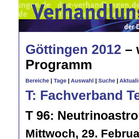
Göttingen 2012
– 
Programm
Bereiche
|
Tage
|
Auswahl
|
Suche
|
Aktual
T: Fachverband T
T 96: Neutrinoastr
Mittwoch, 29. Febru