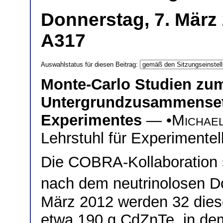
Donnerstag, 7. März 
A317
Auswahlstatus für diesen Beitrag:
Monte-Carlo Studien zum
Untergrundzusammense
Experimentes
— •
Michae
Lehrstuhl für Experimente
Die COBRA-Kollaboration 
nach dem neutrinolosen Do
März 2012 werden 32 diese
etwa 190 g CdZnTe, in de