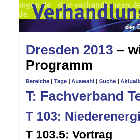
Dresden 2013
– w
Programm
Bereiche
|
Tage
|
Auswahl
|
Suche
|
Aktual
T: Fachverband T
T 103: Niederenerg
T 103.5: Vortrag