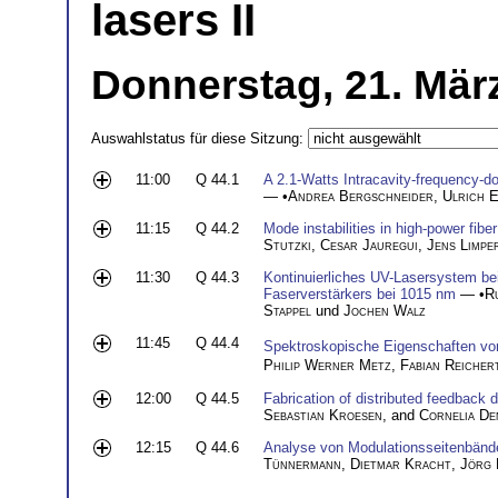
lasers II
Donnerstag, 21. März
Auswahlstatus für diese Sitzung:
11:00
Q 44.1
A 2.1-Watts Intracavity-frequency-do
— •
Andrea Bergschneider
,
Ulrich 
11:15
Q 44.2
Mode instabilities in high-power fibe
Stutzki
,
Cesar Jauregui
,
Jens Limpe
11:30
Q 44.3
Kontinuierliches UV-Lasersystem be
Faserverstärkers bei 1015 nm
— •
R
Stappel
und
Jochen Walz
11:45
Q 44.4
Spektroskopische Eigenschaften vo
Philip Werner Metz
,
Fabian Reicher
12:00
Q 44.5
Fabrication of distributed feedback 
Sebastian Kroesen
, and
Cornelia De
12:15
Q 44.6
Analyse von Modulationsseitenbänd
Tünnermann
,
Dietmar Kracht
,
Jörg