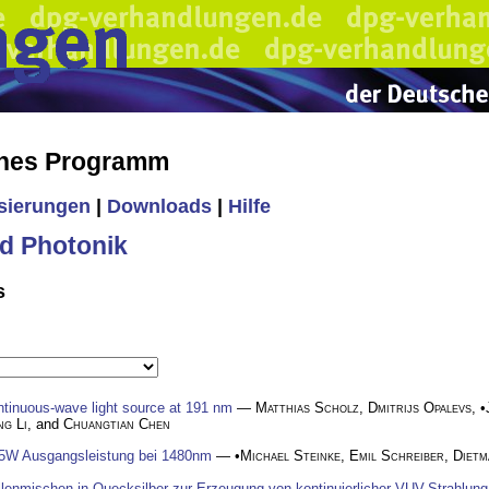
ches Programm
isierungen
|
Downloads
|
Hilfe
d Photonik
s
tinuous-wave light source at 191 nm
—
Matthias Scholz
,
Dmitrijs Opalevs
, •
ng Li
, and
Chuangtian Chen
 5W Ausgangsleistung bei 1480nm
— •
Michael Steinke
,
Emil Schreiber
,
Dietm
enmischen in Quecksilber zur Erzeugung von kontinuierlicher VUV-Strahlung