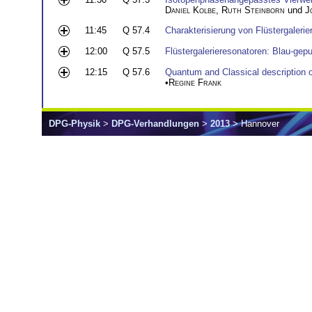
Daniel Kolbe
,
Ruth Steinborn
und
J
11:45
Q 57.4
Charakterisierung von Flüstergalerie
12:00
Q 57.5
Flüstergalerieresonatoren: Blau-gepu
12:15
Q 57.6
Quantum and Classical description o
•
Regine Frank
DPG-Physik
>
DPG-Verhandlungen
>
2013
> Hannover