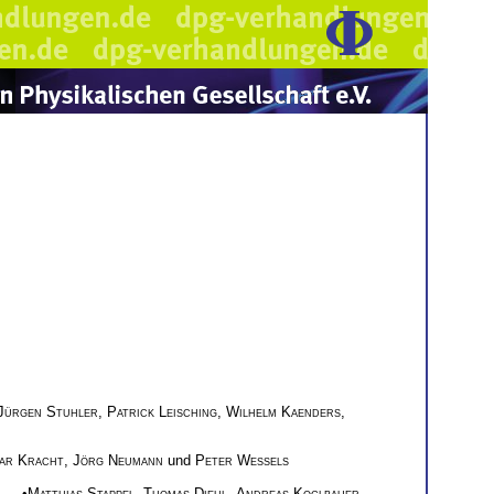
Jürgen Stuhler
,
Patrick Leisching
,
Wilhelm Kaenders
,
ar Kracht
,
Jörg Neumann
und
Peter Weßels
— •
Matthias Stappel
,
Thomas Diehl
,
Andreas Koglbauer
,