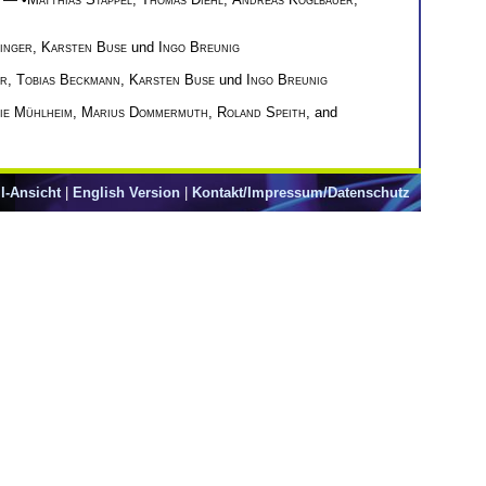
inger
,
Karsten Buse
und
Ingo Breunig
er
,
Tobias Beckmann
,
Karsten Buse
und
Ingo Breunig
ie Mühlheim
,
Marius Dommermuth
,
Roland Speith
, and
l-Ansicht
|
English Version
|
Kontakt/Impressum/Datenschutz