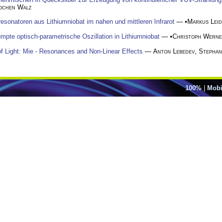
ochen Walz
resonatoren aus Lithiumniobat im nahen und mittleren Infrarot
— •
Markus Leid
mpte optisch-parametrische Oszillation in Lithiumniobat
— •
Christoph Wern
f Light: Mie - Resonances and Non-Linear Effects
—
Anton Lebedev
,
Stephan
100%
|
Mobi