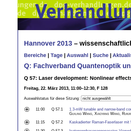
Hannover 2013
– wissenschaftli
Bereiche
|
Tage
|
Auswahl
|
Suche
|
Aktual
Q: Fachverband Quantenoptik un
Q 57: Laser development: Nonlinear effect
Freitag, 22. März 2013, 11:00–12:30, F 128
Auswahlstatus für diese Sitzung:
11:00
Q 57.1
1.3-mW tunable and narrow-band con
Guiling Wang
,
Xiaoyang Wang
,
Ruka
11:15
Q 57.2
Kaskadierter Raman-Faserlaser mit
11:30
Q 57.3
Isotopenphasenangepasstes Vierwell