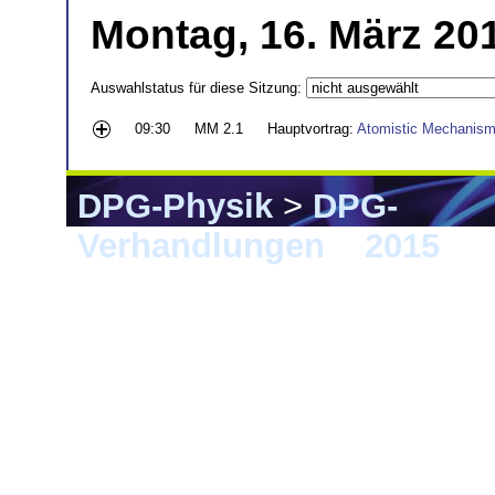
Montag, 16. März 20
Auswahlstatus für diese Sitzung:
09:30
MM 2.1
Hauptvortrag:
Atomistic Mechanism
DPG-Physik
>
DPG-
Verhandlungen
>
2015
> B