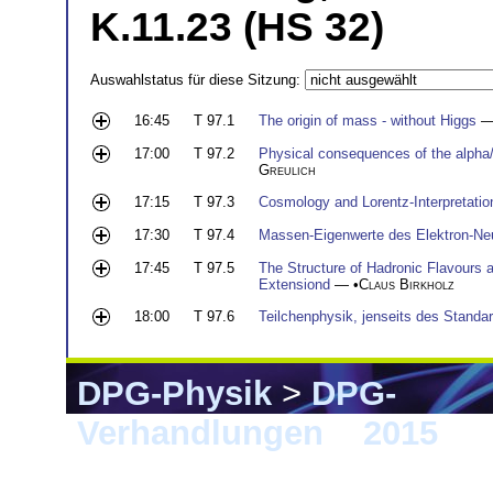
K.11.23 (HS 32)
Auswahlstatus für diese Sitzung:
16:45
T 97.1
The origin of mass - without Higgs
—
17:00
T 97.2
Physical consequences of the alpha/
Greulich
17:15
T 97.3
Cosmology and Lorentz-Interpretatio
17:30
T 97.4
Massen-Eigenwerte des Elektron-Neu
17:45
T 97.5
The Structure of Hadronic Flavours
Extensiond
— •
Claus Birkholz
18:00
T 97.6
Teilchenphysik, jenseits des Standa
DPG-Physik
>
DPG-
Verhandlungen
>
2015
> W