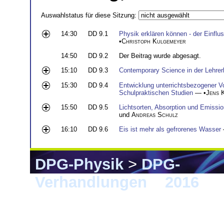
Auswahlstatus für diese Sitzung:
14:30
DD 9.1
Physik erklären können - der Einfl
•
Christoph Kulgemeyer
14:50
DD 9.2
Der Beitrag wurde abgesagt.
15:10
DD 9.3
Contemporary Science in der Lehrer
15:30
DD 9.4
Entwicklung unterrichtsbezogener V
Schulpraktischen Studien
— •
Jens 
15:50
DD 9.5
Lichtsorten, Absorption und Emission
und
Andreas Schulz
16:10
DD 9.6
Eis ist mehr als gefrorenes Wasser
DPG-Physik
>
DPG-
Verhandlungen
>
2016
> 