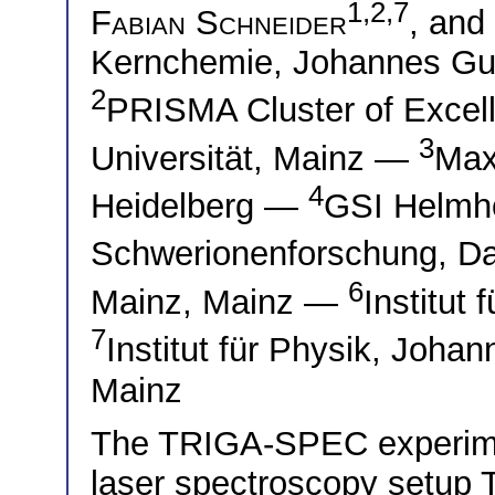
1,2,7
Fabian Schneider
, and
Kernchemie, Johannes Gut
2
PRISMA Cluster of Excel
3
Universität, Mainz —
Max
4
Heidelberg —
GSI Helmho
Schwerionenforschung, D
6
Mainz, Mainz —
Institut
7
Institut für Physik, Joha
Mainz
The TRIGA-SPEC experimen
laser spectroscopy setup