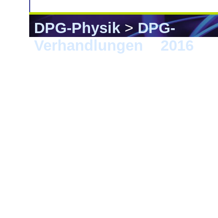
DPG-Physik
>
DPG-
Verhandlungen
>
2016
> 