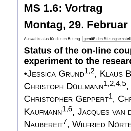
MS 1.6: Vortrag
Montag, 29. Februar 
Auswahlstatus für diesen Beitrag:
Status of the on-line co
experiment to the resea
1,2
•
Jessica Grund
,
Klaus 
1,2,4,5
Christoph Düllmann
1
Christopher Geppert
,
Chr
1,6
Kaufmann
,
Jacques van 
7
Naubereit
,
Wilfried Nört