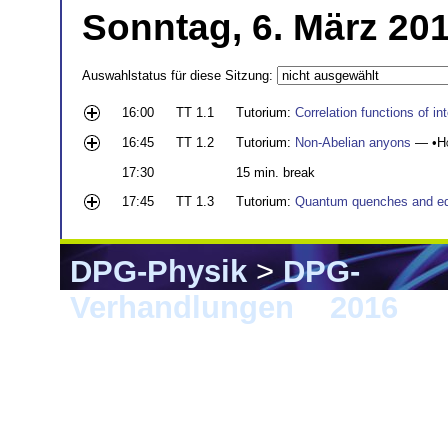
Sonntag, 6. März 201
Auswahlstatus für diese Sitzung:
16:00
TT 1.1
Tutorium:
Correlation functions of i
16:45
TT 1.2
Tutorium:
Non-Abelian anyons
— •
H
17:30
15 min. break
17:45
TT 1.3
Tutorium:
Quantum quenches and equi
DPG-Physik
>
DPG-
Verhandlungen
>
2016
> 