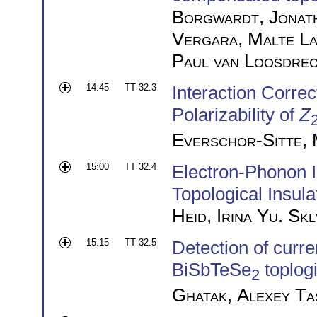
Borgwardt
,
Jonat
Vergara
,
Malte L
Paul van Loosdre
14:45
TT 32.3
Interaction Correc
Polarizability of
Z
Everschor-Sitte
,
15:00
TT 32.4
Electron-Phonon In
Topological Insula
Heid
,
Irina Yu. Sk
15:15
TT 32.5
Detection of curre
BiSbTeSe
toplogi
2
Ghatak
,
Alexey Ta