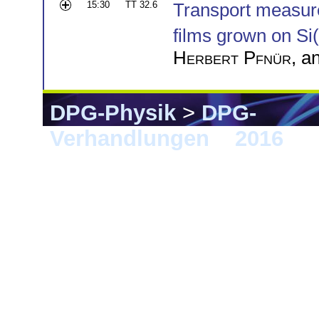
15:30
TT 32.6
Transport measure
films grown on Si
Herbert Pfnür
, a
DPG-Physik
>
DPG-
Verhandlungen
>
2016
> 