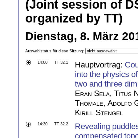
(Joint session of D
organized by TT)
Dienstag, 8. März 20
Auswahlstatus für diese Sitzung:
14:00
TT 32.1
Hauptvortrag:
Cou
into the physics o
two and three di
Eran Sela
,
Titus 
Thomale
,
Adolfo G
Kirill Stengel
14:30
TT 32.2
Revealing puddles
compensated topol