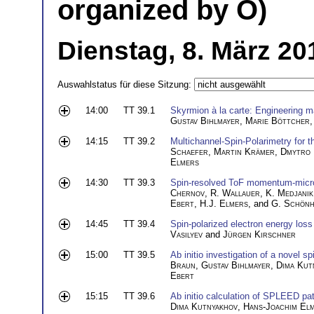
organized by O)
Dienstag, 8. März 20
Auswahlstatus für diese Sitzung:
14:00
TT 39.1
Skyrmion à la carte: Engineering ma
Gustav Bihlmayer
,
Marie Böttcher
14:15
TT 39.2
Multichannel-Spin-Polarimetry for t
Schaefer
,
Martin Krämer
,
Dmytro 
Elmers
14:30
TT 39.3
Spin-resolved ToF momentum-micro
Chernov
,
R. Wallauer
,
K. Medjanik
Ebert
,
H.J. Elmers
, and
G. Schönh
14:45
TT 39.4
Spin-polarized electron energy loss 
Vasilyev
and
Jürgen Kirschner
15:00
TT 39.5
Ab initio investigation of a novel sp
Braun
,
Gustav Bihlmayer
,
Dima Kut
Ebert
15:15
TT 39.6
Ab initio calculation of SPLEED patt
Dima Kutnyakhov
,
Hans-Joachim El