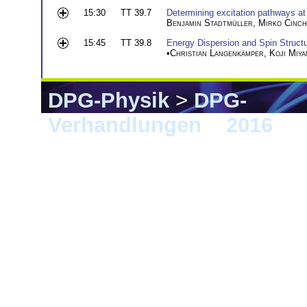
15:30
TT 39.7
Determining excitation pathways at 
Benjamin Stadtmüller
,
Mirko Cinch
15:45
TT 39.8
Energy Dispersion and Spin Structu
•
Christian Langenkämper
,
Koji Miy
DPG-Physik
>
DPG-
Verhandlungen
>
2016
> 