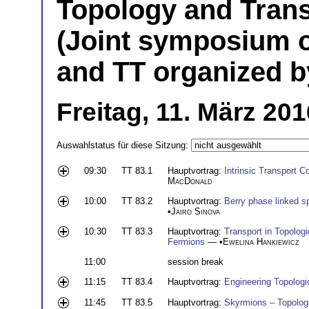
Topology and Tran
(Joint symposium 
and TT organized b
Freitag, 11. März 20
Auswahlstatus für diese Sitzung:
09:30
TT 83.1
Hauptvortrag:
Intrinsic Transport 
MacDonald
10:00
TT 83.2
Hauptvortrag:
Berry phase linked s
•
Jairo Sinova
10:30
TT 83.3
Hauptvortrag:
Transport in Topolog
Fermions
— •
Ewelina Hankiewicz
11:00
session break
11:15
TT 83.4
Hauptvortrag:
Engineering Topolog
11:45
TT 83.5
Hauptvortrag:
Skyrmions – Topologic