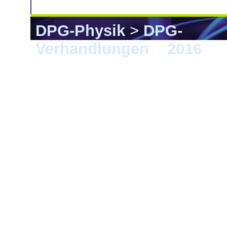
DPG-Physik
>
DPG-
Verhandlungen
>
2016
> 