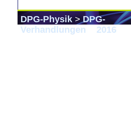
DPG-Physik
>
DPG-
Verhandlungen
>
2016
> 