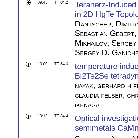
09:45
TT 84.2
Teraherz-Induced 
in 2D HgTe Topolo
Dantscher
,
Dimitr
Sebastian Gebert
Mikhailov
,
Sergey 
Sergey D. Ganich
10:00
TT 84.3
temperature induce
Bi2Te2Se tetradymi
nayak
,
gerhard h f
claudia felser
,
chr
ikenaga
10:15
TT 84.4
Optical investigat
semimetals CaMn