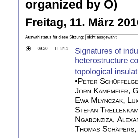
organized by O)
Freitag, 11. März 20
Auswahlstatus für diese Sitzung:
09:30
TT 84.1
Signatures of indu
heterostructure c
topological insulat
•
Peter Schüffelg
Jörn Kampmeier
,
G
Ewa Mlynczak
,
Luk
Stefan Trellenka
Ngabonziza
,
Alexa
Thomas Schäpers