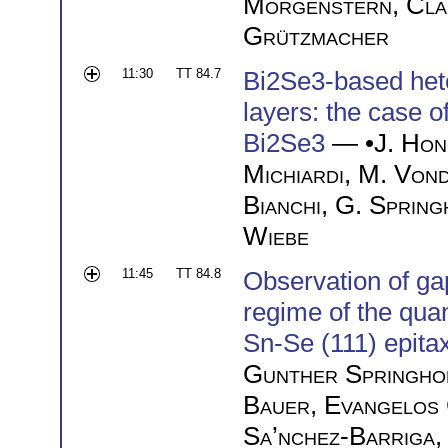
Morgenstern
,
Cla
Grützmacher
11:30
TT 84.7
Bi2Se3-based hete
layers: the case 
Bi2Se3
— •
J. Hon
Michiardi
,
M. Von
Bianchi
,
G. Spring
Wiebe
11:45
TT 84.8
Observation of gap
regime of the qua
Sn-Se (111) epitax
Gunther Springho
Bauer
,
Evangelos 
Sa’nchez-Barriga
,