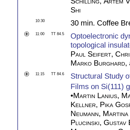
Schilling
,
Artem V
Shi
10:30
30 min. Coffee Br
11:00
TT 84.5
Optoelectronic dy
topological insul
Paul Seifert
,
Chri
Marko Burghard
,
11:15
TT 84.6
Structural Study o
Films on Si(111)
•
Martin Lanius
,
Ma
Kellner
,
Pika Gos
Neumann
,
Martina
Plucinski
,
Gustav 