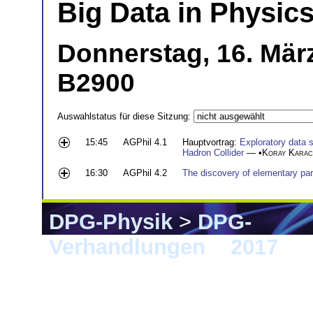
Big Data in Physics 
Donnerstag, 16. Mär
B2900
Auswahlstatus für diese Sitzung:
15:45
AGPhil 4.1
Hauptvortrag:
Exploratory data 
Hadron Collider
— •
Koray Karac
16:30
AGPhil 4.2
The discovery of elementary part
DPG-Physik
>
DPG-
Verhandlungen
>
2017
> 