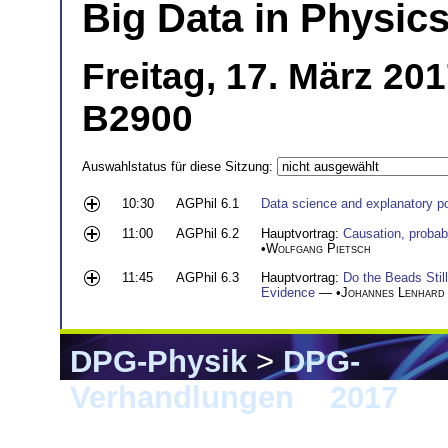
Big Data in Physics
Freitag, 17. März 20
B2900
Auswahlstatus für diese Sitzung:
10:30
AGPhil 6.1
Data science and explanatory p
11:00
AGPhil 6.2
Hauptvortrag:
Causation, probabi
•
Wolfgang Pietsch
11:45
AGPhil 6.3
Hauptvortrag:
Do the Beads Stil
Evidence
— •
Johannes Lenhard
DPG-Physik
>
DPG-
Verhandlungen
>
2017
> 