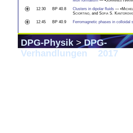
Mori formalism
— •
Johannes Härin
12:30
BP 40.8
Clusters in dipolar fluids
— •
Michel
Sciortino
, and
Sofia S. Kantorovi
12:45
BP 40.9
Ferromagnetic phases in colloidal
DPG-Physik
>
DPG-
Verhandlungen
>
2017
> 