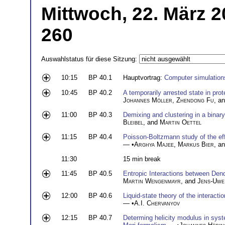
Mittwoch, 22. März 2
260
Auswahlstatus für diese Sitzung:
10:15
BP 40.1
Hauptvortrag:
Computer simulations
10:45
BP 40.2
A temporarily arrested state in prot
Johannes Möller
,
Zhendong Fu
, a
11:00
BP 40.3
Demixing and clustering in a binary
Bleibel
, and
Martin Oettel
11:15
BP 40.4
Poisson-Boltzmann study of the effe
— •
Arghya Majee
,
Markus Bier
, a
11:30
15 min break
11:45
BP 40.5
Entropic Interactions between Den
Martin Wengenmayr
, and
Jens-Uwe
12:00
BP 40.6
Liquid-state theory of the interact
— •
A.I. Chervanyov
12:15
BP 40.7
Determing helicity modulus in syst