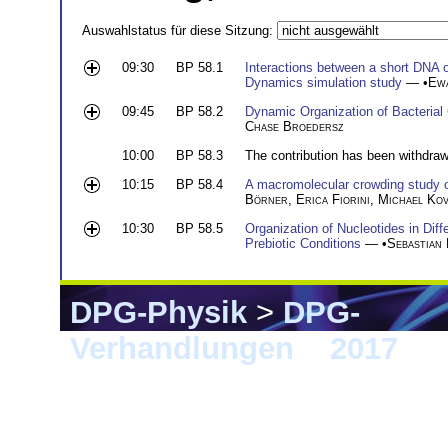
Auswahlstatus für diese Sitzung:
09:30
BP 58.1
Interactions between a short DNA ol
Dynamics simulation study
— •
Ewa
09:45
BP 58.2
Dynamic Organization of Bacteri
Chase Broedersz
10:00
BP 58.3
The contribution has been withdra
10:15
BP 58.4
A macromolecular crowding study of
Börner
,
Erica Fiorini
,
Michael Ko
10:30
BP 58.5
Organization of Nucleotides in Diff
Prebiotic Conditions
— •
Sebastian
DPG-Physik
>
DPG-
Verhandlungen
>
2017
> 