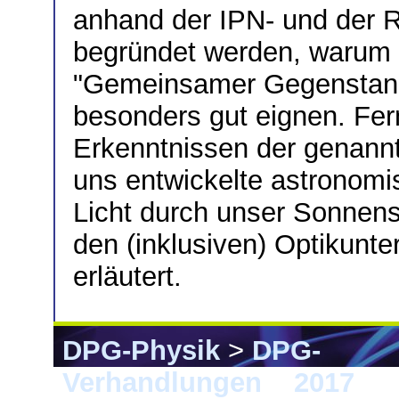
anhand der IPN- und der 
begründet werden, warum 
"Gemeinsamer Gegenstand"
besonders gut eignen. Fe
Erkenntnissen der genannt
uns entwickelte astronom
Licht durch unser Sonnens
den (inklusiven) Optikunter
erläutert.
DPG-Physik
>
DPG-
Verhandlungen
>
2017
> 