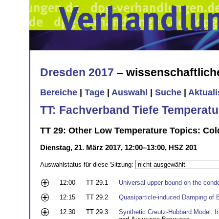
Dresden 2017
– wissenschaftlic
Bereiche
|
Tage
|
Auswahl
|
Suche
|
Aktual
TT: Fachverband Tiefe Temperatu
TT 29: Other Low Temperature Topics: Co
Dienstag, 21. März 2017, 12:00–13:00, HSZ 201
Auswahlstatus für diese Sitzung:
12:00
TT 29.1
Universal upper bound on the conde
12:15
TT 29.2
Quasiparticle-induced Damping of B
12:30
TT 29.3
Synthetic Creutz-Hubbard Model: In