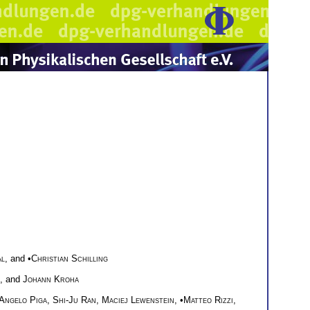
al
, and •
Christian Schilling
, and
Johann Kroha
Angelo Piga
,
Shi-Ju Ran
,
Maciej Lewenstein
, •
Matteo Rizzi
,