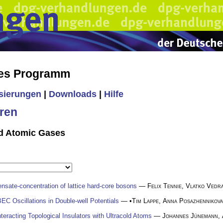
hes Programm
isierungen
|
Downloads
|
Hilfe
ren
ld Atomic Gases
nsate-concentration of lattice hard-core bosons
—
Felix Tennie
,
Vlatko Vedr
EC Oscillations in Double-well Potentials
— •
Tim Lappe
,
Anna Posazhennikova
teracting Topological Insulators with Ultracold Atoms
—
Johannes Jünemann
,