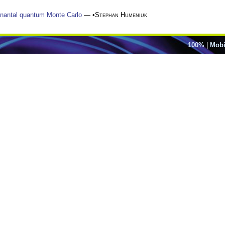
minantal quantum Monte Carlo
— •
Stephan Humeniuk
100%
|
Mobi