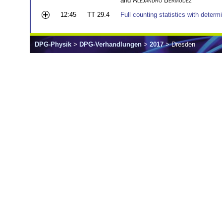
and
Alejandro Bermudez
12:45
TT 29.4
Full counting statistics with deter
DPG-Physik
>
DPG-Verhandlungen
>
2017
> Dresden