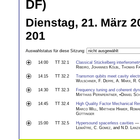
DF)
Dienstag, 21. März 2
201
Auswahlstatus für diese Sitzung:
14:00
TT 32.1
Classical Stückelberg interferome
Ribeiro
,
Johannes Kölbl
,
Thomas F
14:15
TT 32.2
Transmon qubits meet cavity elec
Wulschner
,
F. Deppe
,
A. Marx
,
R. 
14:30
TT 32.3
Frequency tuning and coherent dyna
Matthias Pernpeintner
, •
Daniel Sc
14:45
TT 32.4
High Quality Factor Mechanical R
Marco Will
,
Matthew Hamer
,
Roma
Güttinger
15:00
TT 32.5
Hypersound spacerless cavities
— 
Lemaître
,
C. Gomez
, and
N.D. Lanzi