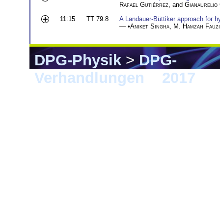
Rafael Gutiérrez
, and
Gianaurelio 
11:15
TT 79.8
A Landauer-Büttiker approach for hy
— •
Aniket Singha
,
M. Hamzah Fauzi
DPG-Physik
>
DPG-
Verhandlungen
>
2017
> 