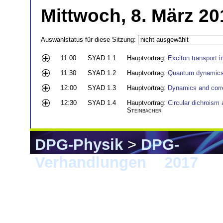
Mittwoch, 8. März 20
Auswahlstatus für diese Sitzung:
11:00
SYAD 1.1
Hauptvortrag:
Exciton transport 
11:30
SYAD 1.2
Hauptvortrag:
Quantum dynamics 
12:00
SYAD 1.3
Hauptvortrag:
Dynamics and corre
12:30
SYAD 1.4
Hauptvortrag:
Circular dichroism
Steinbacher
DPG-Physik
>
DPG-
Verhandlungen
>
2017
> 