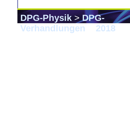
DPG-Physik
>
DPG-
Verhandlungen
>
2018
> B