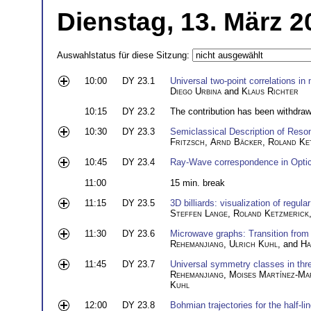
Dienstag, 13. März 2
Auswahlstatus für diese Sitzung:
10:00
DY 23.1
Universal two-point correlations
Diego Urbina
and
Klaus Richter
10:15
DY 23.2
The contribution has been withdra
10:30
DY 23.3
Semiclassical Description of Reso
Fritzsch
,
Arnd Bäcker
,
Roland Ke
10:45
DY 23.4
Ray-Wave correspondence in Optica
11:00
15 min. break
11:15
DY 23.5
3D billiards: visualization of regula
Steffen Lange
,
Roland Ketzmerick
11:30
DY 23.6
Microwave graphs: Transition fro
Rehemanjiang
,
Ulrich Kuhl
, and
Ha
11:45
DY 23.7
Universal symmetry classes in thr
Rehemanjiang
,
Moises Martínez-Ma
Kuhl
12:00
DY 23.8
Bohmian trajectories for the half-lin