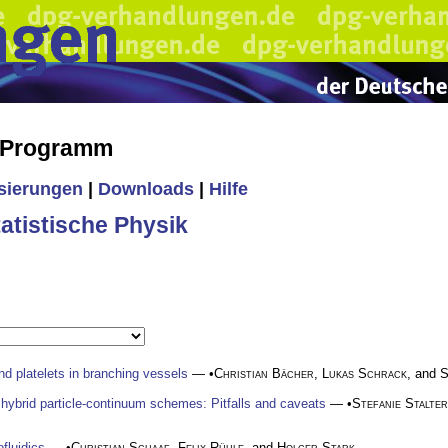
s Programm
isierungen
|
Downloads
|
Hilfe
tistische Physik
nd platelets in branching vessels
— •
Christian Bächer
,
Lukas Schrack
, and
S
hybrid particle-continuum schemes: Pitfalls and caveats
— •
Stefanie Stalter
ofluidics
— •
Christian Schaaf
,
Felix Rühle
, and
Holger Stark