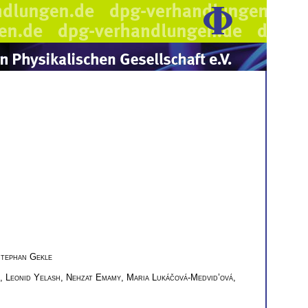
tephan Gekle
,
Leonid Yelash
,
Nehzat Emamy
,
Maria Lukáčová-Medvid’ová
,