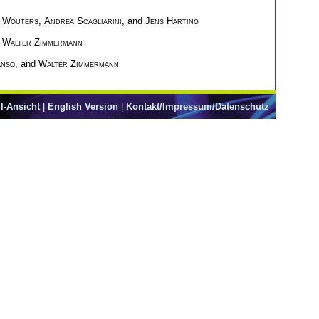
 Wouters
,
Andrea Scagliarini
, and
Jens Harting
d
Walter Zimmermann
anso
, and
Walter Zimmermann
l-Ansicht
|
English Version
|
Kontakt/Impressum/Datenschutz