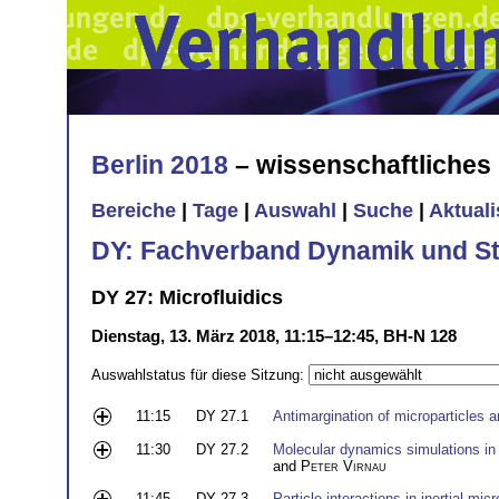
Berlin 2018
– wissenschaftliche
Bereiche
|
Tage
|
Auswahl
|
Suche
|
Aktual
DY: Fachverband Dynamik und Sta
DY 27: Microfluidics
Dienstag, 13. März 2018, 11:15–12:45, BH-N 128
Auswahlstatus für diese Sitzung:
11:15
DY 27.1
Antimargination of microparticles a
11:30
DY 27.2
Molecular dynamics simulations in 
and
Peter Virnau
11:45
DY 27.3
Particle interactions in inertial micr