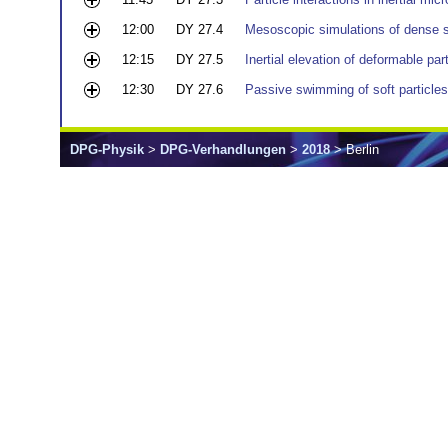
12:00
DY 27.4
Mesoscopic simulations of dense s
12:15
DY 27.5
Inertial elevation of deformable par
12:30
DY 27.6
Passive swimming of soft particles 
DPG-Physik
>
DPG-Verhandlungen
>
2018
> Berlin