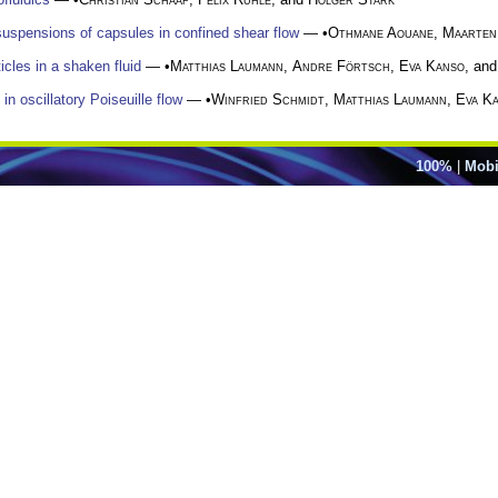
uspensions of capsules in confined shear flow
— •
Othmane Aouane
,
Maarten
ticles in a shaken fluid
— •
Matthias Laumann
,
Andre Förtsch
,
Eva Kanso
, an
in oscillatory Poiseuille flow
— •
Winfried Schmidt
,
Matthias Laumann
,
Eva K
100%
|
Mobi