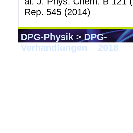
al. J. Phys. Chem. B 121 (
Rep. 545 (2014)
DPG-Physik
>
DPG-
Verhandlungen
>
2018
> B