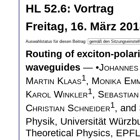
HL 52.6: Vortrag
Freitag, 16. März 20
Auswahlstatus für diesen Beitrag:
Routing of exciton-polar
waveguides
— •
Johannes 
1
Martin Klaas
,
Monika Emm
1
Karol Winkler
,
Sebastia
1
Christian Schneider
, and
Physik, Universität Würz
Theoretical Physics, EPF