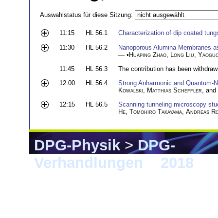
Auswahlstatus für diese Sitzung:
11:15
HL 56.1
Characterization of dip coated tung
11:30
HL 56.2
Nanoporous Alumina Membranes as P
— •
Huaping Zhao
,
Long Liu
,
Yaoguo
11:45
HL 56.3
The contribution has been withdraw
12:00
HL 56.4
Strong Anharmonic and Quantum-Nu
Kowalski
,
Matthias Scheffler
, and
12:15
HL 56.5
Scanning tunneling microscopy stud
He
,
Tomohiro Takayama
,
Andreas R
DPG-Physik
>
DPG-
Verhandlungen
>
2018
> B