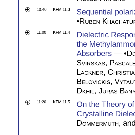
10:40
KFM 11.3
Sequential polari
•
Ruben Khachatu
11:00
KFM 11.4
Dielectric Respo
the Methylammon
Absorbers
— •
Do
Svirskas
,
Pascal
Lackner
,
Christi
Belovickis
,
Vytau
Dkhil
,
Juras Ban
11:20
KFM 11.5
On the Theory of
Crystalline Diele
Dommermuth
, an