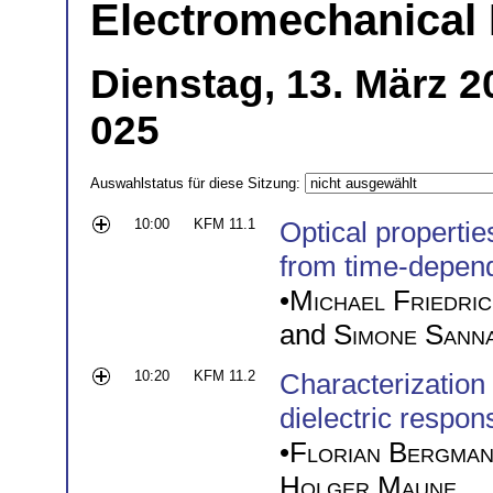
Electromechanical 
Dienstag, 13. März 
025
Auswahlstatus für diese Sitzung:
10:00
KFM 11.1
Optical propertie
from time-depend
•
Michael Friedri
and
Simone Sann
10:20
KFM 11.2
Characterization 
dielectric respo
•
Florian Bergma
Holger Maune