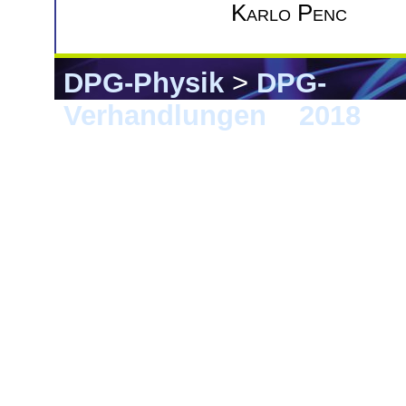
Karlo Penc
DPG-Physik
>
DPG-
Verhandlungen
>
2018
> B