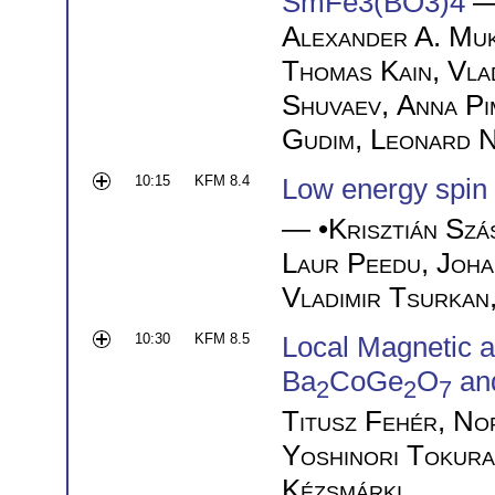
SmFe3(BO3)4
—
Alexander A. Muk
Thomas Kain
,
Vla
Shuvaev
,
Anna Pi
Gudim
,
Leonard N
10:15
KFM 8.4
Low energy spin e
— •
Krisztián Szá
Laur Peedu
,
Joha
Vladimir Tsurkan
10:30
KFM 8.5
Local Magnetic an
Ba
CoGe
O
an
2
2
7
Titusz Fehér
,
No
Yoshinori Tokura
Kézsmárki