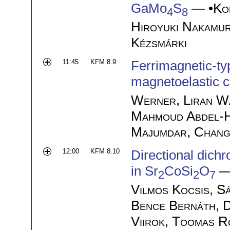
GaMo
S
— •
Ko
4
8
Hiroyuki Nakamu
Kézsmárki
11:45
KFM 8.9
Ferrimagnetic-ty
magnetoelastic c
Werner
,
Liran W
Mahmoud Abdel-H
Majumdar
,
Chang
12:00
KFM 8.10
Directional dichr
in Sr
CoSi
O
—
2
2
7
Vilmos Kocsis
,
S
Bence Bernáth
,
D
Viirok
,
Toomas R