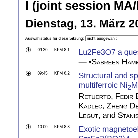
I (joint session MA
Dienstag, 13. März 2
Auswahlstatus für diese Sitzung:
09:30
KFM 8.1
Lu2Fe3O7 a quest 
— •
Sabreen Ham
09:45
KFM 8.2
Structural and s
multiferroic Ni
M
2
Retuerto
,
Fedir 
Kadlec
,
Zheng D
Legut
, and
Stani
10:00
KFM 8.3
Exotic magnetoele