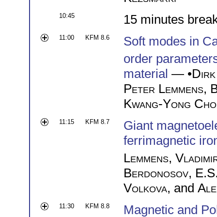
10:45
15 minutes brea
11:00
KFM 8.6
Soft modes in C
order parameters 
material
— •
Dirk
Peter Lemmens
,
B
Kwang-Yong Cho
11:15
KFM 8.7
Giant magnetoele
ferrimagnetic iro
Lemmens
,
Vladimi
Berdonosov
,
E.S
Volkova
, and
Ale
11:30
KFM 8.8
Magnetic and Pol