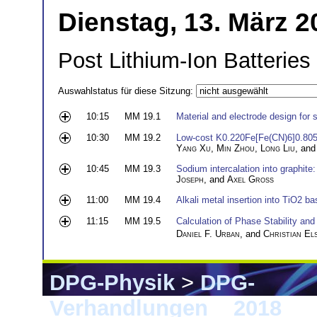
Dienstag, 13. März 2
Post Lithium-Ion Batteries
Auswahlstatus für diese Sitzung:
10:15
MM 19.1
Material and electrode design for 
10:30
MM 19.2
Low-cost K0.220Fe[Fe(CN)6]0.805 
Yang Xu
,
Min Zhou
,
Long Liu
, an
10:45
MM 19.3
Sodium intercalation into graphite
Joseph
, and
Axel Groß
11:00
MM 19.4
Alkali metal insertion into TiO2 b
11:15
MM 19.5
Calculation of Phase Stability an
Daniel F. Urban
, and
Christian El
DPG-Physik
>
DPG-
Verhandlungen
>
2018
> B