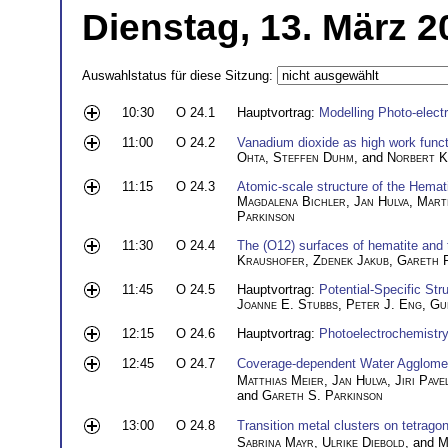
Dienstag, 13. März 2
Auswahlstatus für diese Sitzung:
10:30
O 24.1
Hauptvortrag:
Modelling Photo-elect
11:00
O 24.2
Vanadium dioxide as high work funct
Ohta
,
Steffen Duhm
, and
Norbert 
11:15
O 24.3
Atomic-scale structure of the Hemat
Magdalena Bichler
,
Jan Hulva
,
Mart
Parkinson
11:30
O 24.4
The (O12) surfaces of hematite and t
Kraushofer
,
Zdenek Jakub
,
Gareth 
11:45
O 24.5
Hauptvortrag:
Potential-Specific Str
Joanne E. Stubbs
,
Peter J. Eng
,
Gu
12:15
O 24.6
Hauptvortrag:
Photoelectrochemistry 
12:45
O 24.7
Coverage-dependent Water Agglome
Matthias Meier
,
Jan Hulva
,
Jiri Pave
and
Gareth S. Parkinson
13:00
O 24.8
Transition metal clusters on tetrago
Sabrina Mayr
,
Ulrike Diebold
, and
M