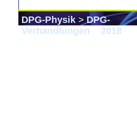
DPG-Physik
>
DPG-
Verhandlungen
>
2018
> B