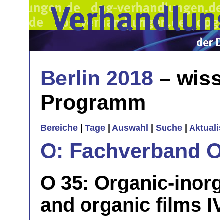
Berlin 2018
– wiss
Programm
Bereiche
|
Tage
|
Auswahl
|
Suche
|
Aktual
O: Fachverband O
O 35: Organic-inor
and organic films I