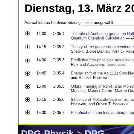
Dienstag, 13. März 2
Auswahlstatus für diese Sitzung:
14:00
O 35.1
The role of Anchoring groups on Ruth
Quantum Chemical Calculation
— •
14:15
O 35.2
Theory of the geometry-dependent ex
Specht
,
Björn Bieniek
,
Patrick Rink
14:30
O 35.3
Predictive first-principles modeling
Ruiz
and
Alexandre Tkatchenko
14:45
O 35.4
Energy shift of the Ag (111) Shockl
and
Michael Rohlfing
15:00
O 35.5
Orbital Imaging of Non-Planar Molec
Metzger
,
Manuel Grimm
,
Martin Gr
15:15
O 35.6
Influence of Molecule Size on Surf
Hörmann
, and
Oliver T. Hofmann
15:30
O 35.7
Rectification in molecular charge tr
DPG-Physik
>
DPG-